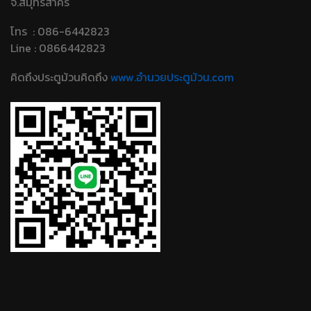
จ.สมุทรสาคร
โทร : 086-6442823
Line : 0866442823
คิดถึงประตูม้วนคิดถึง
www.อํานวยประตูม้วน.com