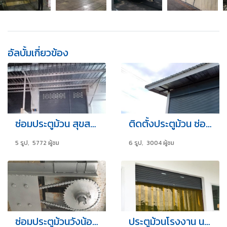
อัลบั้มเกี่ยวข้อง
ซ่อมประตูม้วน สุขสวัสดิ์78 บางจาก พระประแดง
ติดตั้งประตูม้วน ซ่อมประตูม้วน กาญจนบุรี
5 รูป, 5772 ผู้ชม
6 รูป, 3004 ผู้ชม
ซ่อมประตูม้วนวังน้อย นิคมโรจนะ ลพบุรี อยุธยา t.086-6442823
ประตูม้วนโรงงาน นครชัยศรี มหาชัย บางมด T.086-6442823