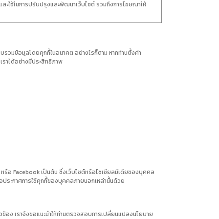
ท่านและใช้ในการปรับปรุงและพัฒนาเว็บไซต์ รวมถึงการโฆษณาให้
บรวมข้อมูลโดยคุกกี้ในอนาคต อย่างไรก็ตาม หากท่านตั้งค่า
เราได้อย่างมีประสิทธิภาพ
หรือ Facebook เป็นต้น ซึ่งเว็บไซต์หรือโซเชียลมีเดียของบุคคล
รือประกาศการใช้คุกกี้ของบุคคลภายนอกเหล่านั้นด้วย
กี่ยวข้อง เราจึงขอแนะนำให้ท่านตรวจสอบการเปลี่ยนแปลงนโยบาย