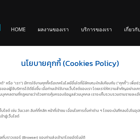
HOME
ผลงานของเรา
บริการของเรา
เกี่ยวกั
นโยบายคุกกี้ (Cookies Policy)
"เรา") มีการใช้งานคุกกี้หรือเทคโนโลยีอื่นใดที่มีลักษณะใกล้เคียงกัน ("คุกกี้") เพื่อช่วย
้บริการได้ดียิ่งขึ้น เมื่อท่านเข้าใช้งานเว็บไซต์ของเรา โดยเราให้ความสำคัญอย่างเคร่งค
ส่วนบุคคลตามที่กฎหมายว่าด้วยการคุ้มครองข้อมูลส่วนบุคคล เราจะเก็บรวบรวมตามรายละเอี
บไซต์ เช่น วันเวลา ลิงค์ที่คลิก หน้าที่เข้าชม เงื่อนไขการตั้งค่าต่าง ๆ โดยจะบันทึกลงไปในอุ
้าสู่เว็บไซต์
ูลที่บราวเซอร์ (Browser) ของท่านส่งเข้ามาโดยอัตโนมัติ