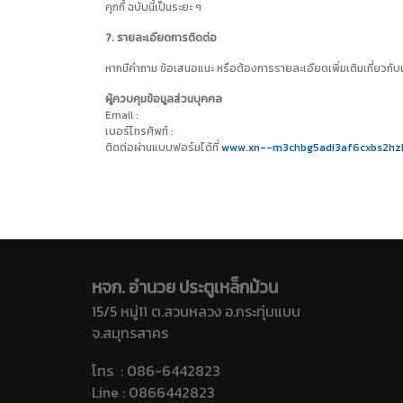
คุกกี้ ฉบับนี้เป็นระยะ ๆ
7. รายละเอียดการติดต่อ
หากมีคำถาม ข้อเสนอแนะ หรือต้องการรายละเอียดเพิ่มเติมเกี่ยวกับน
ผู้ควบคุมข้อมูลส่วนบุคคล
Email :
เบอร์โทรศัพท์ :
ติดต่อผ่านแบบฟอร์มได้ที่
www.xn--m3chbg5adi3af6cxbs2hz
หจก. อำนวย ประตูเหล็กม้วน
15/5 หมู่11 ต.สวนหลวง อ.กระทุ่มแบน
จ.สมุทรสาคร
โทร : 086-6442823
Line : 0866442823