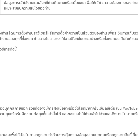
ข้อมูลการเข้าใช้งานและลิงก์ที่ท่านติดตามหรือเยี่ยมชม เพื่อให้เข้าใจความต้องการของ
เหมาะสมกับความสนใจของท่าน
น โดยการตั้งค่าเบราว์เซอร์หรือการตั้งค่าความเป็นส่วนตัวของท่าน เพื่อระงับการเก็บรว
ำงานของคุกกี้ทั้งหมด ท่านอาจไม่สามารถใช้งานฟังก์ชั่นบางอย่างหรือทั้งหมดบนเว็บไซต์ของ
ธีการดังนี้
ของบุคคลภายนอก รวมถึงอาจมีการฝังเนื้อหาหรือวีดีโอที่มาจากโซเชียลมีเดีย เช่น YouTube 
ถควบคุมหรือรับผิดชอบต่อคุกกี้เหล่านั้นได้ และขอแนะนำให้ท่านเข้าไปอ่านและศึกษานโยบายห
หมาะสมเพื่อให้เป็นไปตามกฎหมายว่าด้วยการคุ้มครองข้อมูลส่วนบุคคลหรือกฎหมายอื่นที่เ