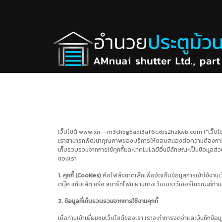
เว็บไซต์ www.xn--m3chbg5adi3af6cxbs2hzkwb.com ("เว็บไซต์" หรือ 
เราสามารถพัฒนาคุณภาพของบริการให้ตอบสนองต่อความต้องการของผู้ใช
เก็บรวบรวมจากการใช้คุกกี้และเทคโนโลยีอื่นมีลักษณะเป็นข้อมูล
ของเรา
1. คุกกี้ (Cookies)
คือไฟล์ขนาดเล็กเพื่อจัดเก็บข้อมูลการเข้าใช้งานเว็
ตบุ๊ค แท็บเล็ต หรือ สมาร์ทโฟน ผ่านทางเว็บเบราว์เซอร์ในขณะที่ท่านเข
2. ข้อมูลที่เก็บรวบรวมจากการใช้งานคุกกี้
เมื่อท่านเข้าเยี่ยมชมเว็บไซต์ของเรา เราจะทำการจดจำและบันทึกข้อม