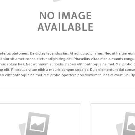
ceteros platonem. Ea dictas legendos ius. At adhuc solum has. Nec at harum euri
dolor sit amet conse ctetur adipisicing elit. Phasellus vitae nibh a mauris co
dhuc solum has. Nec at harum euripidis, habeo elitr patrioque ne mel. Mei probo 
g elit. Phasellus vitae nibh a mauris congue sodales. Duis elementum dui cons
eo elitr patrioque ne mel. Mei probo oportere posidonium in, has ei everti volu