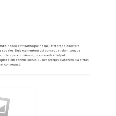
pidis, habeo elitr patrioque ne mel. Mei probo oportere
ngue sodales. Duis elementum dui consequat diam congue
oportere posidonium in, has ei everti volutpat
equat diam congue luctus. Eu per ceteros platonem. Ea dictas
tpat consequat.