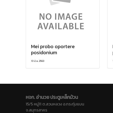
Mei probo oportere
posidonium
13 มิ.ย. 2563
หจก. อำนวย ประตูเหล็กม้วน
15/5 หมู่11 ต.สวนหลวง อ.กระทุ่มแบน
จ.สมุทรสาคร